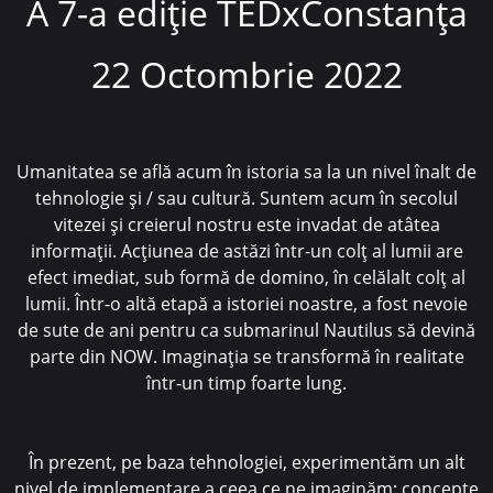
A 7-a ediție TEDxConstanța
22 Octombrie 2022
Umanitatea se află acum în istoria sa la un nivel înalt de
tehnologie și / sau cultură. Suntem acum în secolul
vitezei și creierul nostru este invadat de atâtea
informații. Acțiunea de astăzi într-un colț al lumii are
efect imediat, sub formă de domino, în celălalt colț al
lumii. Într-o altă etapă a istoriei noastre, a fost nevoie
de sute de ani pentru ca submarinul Nautilus să devină
parte din NOW. Imaginația se transformă în realitate
într-un timp foarte lung.
În prezent, pe baza tehnologiei, experimentăm un alt
nivel de implementare a ceea ce ne imaginăm: concepte