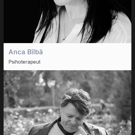
Anca Bîlbă
Psihoterapeut