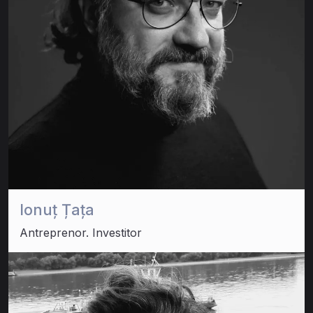
Ionuț Țața
Antreprenor. Investitor