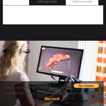
Află mai multe
Află mai multe
CUMPĂRĂ
EPUIZAT
BILET
Am înțeles
Dacă continui să navighezi înseamnă
că ești de acord cu folosirea cookies pe acest site.
Mai mult