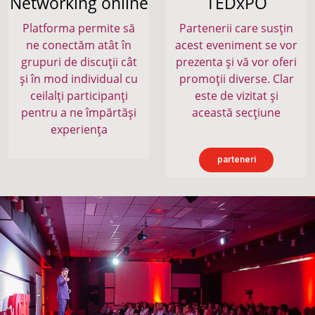
Networking online
TEDxPO
Platforma permite să
Partenerii care susțin
ne conectăm atât în
acest eveniment se vor
grupuri de discuții cât
prezenta și vă vor oferi
și în mod individual cu
promoții diverse. Clar
ceilalți participanți
este de vizitat și
pentru a ne împărtăși
această secțiune
experiența
parteneri