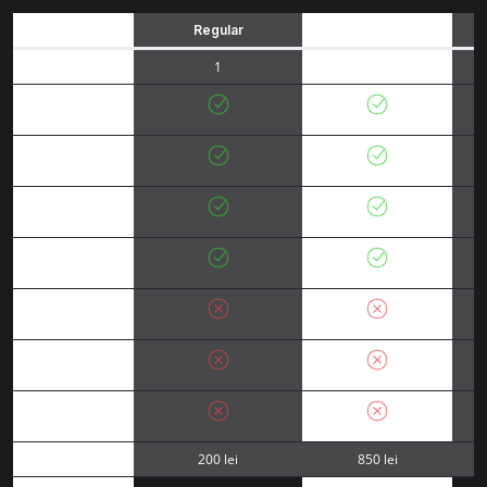
Regular
Grup
Număr persoane
1
5
Acces la LIVE
Stage
Access în
TEDxConstantaLab
Acces în Grupuri
Discuții
Acces în zona
EXPO
Locuri în primele
rânduri
Acces la After
Party
Recunoaștere în
program
200 lei
850 lei
Taxă participare